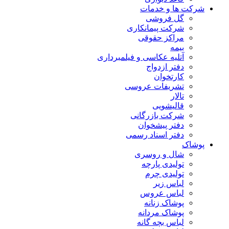
شرکت ها و خدمات
گل فروشی
شرکت پیمانکاری
مراکز حقوقی
بیمه
آتلیه عکاسی و فیلمبرداری
دفتر ازدواج
کارتخوان
تشریفات عروسی
تالار
قالیشویی
شرکت بازرگانی
دفتر پیشخوان
دفتر اسناد رسمی
پوشاک
شال و روسری
تولیدی پارچه
تولیدی چرم
لباس زیر
لباس عروس
پوشاک زنانه
پوشاک مردانه
لباس بچه گانه