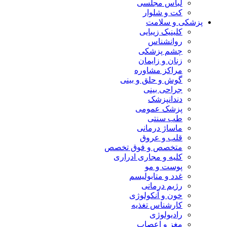
لباس مجلسی
کت و شلوار
پزشکی و سلامت
کلینیک زیبایی
روانشناس
چشم پزشکی
زنان و زایمان
مراکز مشاوره
گوش و حلق و بینی
جراحی بینی
دندانپزشک
پزشک عمومی
طب سنتی
ماساژ درمانی
قلب و عروق
متخصص و فوق تخصص
کلیه و مجاری ادراری
پوست و مو
غدد و متابولیسم
رژیم درمانی
خون و آنکولوژی
کارشناس تغذیه
رادیولوژی
مغز و اعصاب