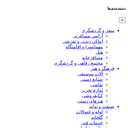
دسته‌بندی‌ها
×
سفر و گردشگری
آژانس مسافرتی
اماکن دیدنی و تفریحی
مهمانسرا و اقامتگاه
هتل
مسافرخانه
مجتمع رفاهی و گردشگری
فرهنگ و هنر
آلات موسیقی
صنایع دستی
نقاشی
لوازم تحریر
کتابفروشی
هنرهای دستی
صنعت و تولید
لوله و اتصالات
گلخانه
خدمات فنی