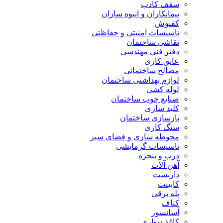
سقف کاذب
پیمانکاران و انبوه سازان
کفپوش
تاسیسات امنیتی و حفاظتی
نقاشی ساختمان
دفتر فنی مهندسی
عایق کاری
مصالح ساختمانی
لوازم بهداشتی ساختمان
لوله کشی
صنایع چوب ساختمان
کلید سازی
بازسازی ساختمان
سنگ کاری
محوطه سازی و فضای سبز
تاسیسات گرمایشی
درب و پنجره
آهن آلات
داربست
کابینت
پله برقی
کناف
آسانسور
کاغذ دیواری