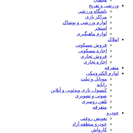
ورزشی و تفریح
باشگاه ورزشی
مراکز بازی
لوازم ورزشی و پوشاک
استخر
لوازم ماهیگیری
املاک
فروش مسکونی
اجاره مسکونی
فروش تجاری
اجاره تجاری
متفرقه
لوازم الکترونیکی
موبایل و تبلت
رایانه
کنسول، بازی‌ ویدئویی و آنلاین
صوتی و تصویری
تلفن رومیزی
متفرقه
خودرو
تعویض روغنی
خودرو منطقه آزاد
کارواش