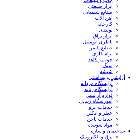
چاپ و تبلیغات
ابزار صنعتی
صنایع شیمیایی
آهن آلات
کارخانه
تولیدی
ابزار یراق
باطری اتومبیل
صنایع پلیمر
تراشکاری
چوب و کاغذ
سنگ
شیشه
آرایشی و بهداشتی
آرایشگاه مردانه
آرایشگاه زنانه
لوازم آرایشی
آموزشگاه زیبایی
خدمات ابرو
عطر و ادکلن
خدمات ناخن
مواد شوینده
ساختمان و سازه
برق و الکترونیک