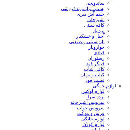
ساندویچی
بستنی و آبمیوه فروشی
حلیم آش دیزی
آشپزخانه
کافه سنتی
تره بار
آجیل و خشکبار
نان سنتی و صنعتی
خواروبار
قنادی
رستوران
فینگر فود
کافی شاپ
کباب و بریان
فست فود
لوازم خانگی
لوازم لوکس
پرده سرا
سرویس آشپزخانه
سرویس خواب
فرش و موکت
لوازم خانگی
لوازم کودک
مبلمان