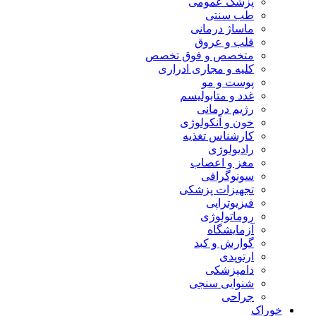
پزشک عمومی
طب سنتی
ماساژ درمانی
قلب و عروق
متخصص و فوق تخصص
کلیه و مجاری ادراری
پوست و مو
غدد و متابولیسم
رژیم درمانی
خون و آنکولوژی
کارشناس تغذیه
رادیولوژی
مغز و اعصاب
سونوگرافی
تجهیزات پزشکی
فیزیوتراپی
روماتولوژی
آزمایشگاه
گوارش و کبد
ارتوپدی
دامپزشکی
شنوایی سنجی
جراحی
خوراک