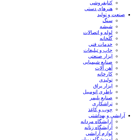
کتابفروشی
هنرهای دستی
صنعت و تولید
سنگ
شیشه
لوله و اتصالات
گلخانه
خدمات فنی
چاپ و تبلیغات
ابزار صنعتی
صنایع شیمیایی
آهن آلات
کارخانه
تولیدی
ابزار یراق
باطری اتومبیل
صنایع پلیمر
تراشکاری
چوب و کاغذ
آرایشی و بهداشتی
آرایشگاه مردانه
آرایشگاه زنانه
لوازم آرایشی
آموزشگاه زیبایی