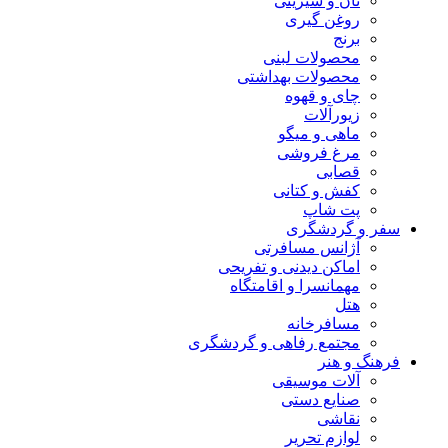
نان و شیرینی
روغن گیری
برنج
محصولات لبنی
محصولات بهداشتی
چای و قهوه
زیورآلات
ماهی و میگو
مرغ فروشی
قصابی
کفش و کتانی
پت شاپ
سفر و گردشگری
آژانس مسافرتی
اماکن دیدنی و تفریحی
مهمانسرا و اقامتگاه
هتل
مسافرخانه
مجتمع رفاهی و گردشگری
فرهنگ و هنر
آلات موسیقی
صنایع دستی
نقاشی
لوازم تحریر