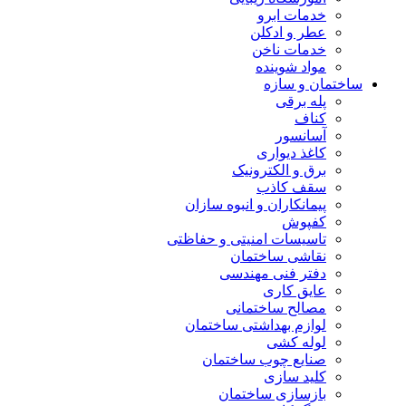
خدمات ابرو
عطر و ادکلن
خدمات ناخن
مواد شوینده
ساختمان و سازه
پله برقی
کناف
آسانسور
کاغذ دیواری
برق و الکترونیک
سقف کاذب
پیمانکاران و انبوه سازان
کفپوش
تاسیسات امنیتی و حفاظتی
نقاشی ساختمان
دفتر فنی مهندسی
عایق کاری
مصالح ساختمانی
لوازم بهداشتی ساختمان
لوله کشی
صنایع چوب ساختمان
کلید سازی
بازسازی ساختمان