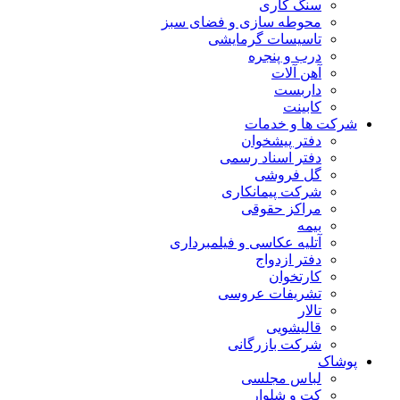
سنگ کاری
محوطه سازی و فضای سبز
تاسیسات گرمایشی
درب و پنجره
آهن آلات
داربست
کابینت
شرکت ها و خدمات
دفتر پیشخوان
دفتر اسناد رسمی
گل فروشی
شرکت پیمانکاری
مراکز حقوقی
بیمه
آتلیه عکاسی و فیلمبرداری
دفتر ازدواج
کارتخوان
تشریفات عروسی
تالار
قالیشویی
شرکت بازرگانی
پوشاک
لباس مجلسی
کت و شلوار