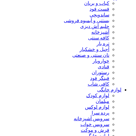
کباب و بریان
فست فود
ساندویچی
بستنی و آبمیوه فروشی
حلیم آش دیزی
آشپزخانه
کافه سنتی
تره بار
آجیل و خشکبار
نان سنتی و صنعتی
خواروبار
قنادی
رستوران
فینگر فود
کافی شاپ
لوازم خانگی
لوازم کودک
مبلمان
لوازم لوکس
پرده سرا
سرویس آشپزخانه
سرویس خواب
فرش و موکت
لوازم خانگی