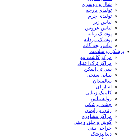
شال و روسری
تولیدی پارچه
تولیدی چرم
لباس زیر
لباس عروس
پوشاک زنانه
پوشاک مردانه
لباس بچه گانه
پزشکی و سلامت
مرکز کاشت مو
مراکز ترک اعتیاد
سی تی اسکن
بینایی سنجی
سالمندان
ام آر آی
کلینیک زیبایی
روانشناس
چشم پزشکی
زنان و زایمان
مراکز مشاوره
گوش و حلق و بینی
جراحی بینی
دندانپزشک