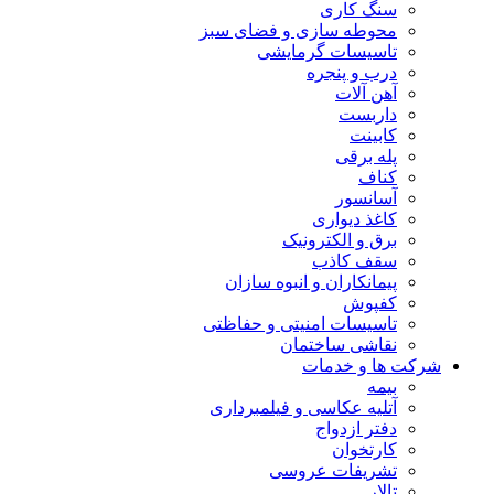
سنگ کاری
محوطه سازی و فضای سبز
تاسیسات گرمایشی
درب و پنجره
آهن آلات
داربست
کابینت
پله برقی
کناف
آسانسور
کاغذ دیواری
برق و الکترونیک
سقف کاذب
پیمانکاران و انبوه سازان
کفپوش
تاسیسات امنیتی و حفاظتی
نقاشی ساختمان
شرکت ها و خدمات
بیمه
آتلیه عکاسی و فیلمبرداری
دفتر ازدواج
کارتخوان
تشریفات عروسی
تالار