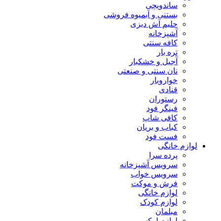
ساندویچی
بستنی و آبمیوه فروشی
حلیم آش دیزی
آشپزخانه
کافه سنتی
تره بار
آجیل و خشکبار
نان سنتی و صنعتی
خواروبار
قنادی
رستوران
فینگر فود
کافی شاپ
کباب و بریان
فست فود
لوازم خانگی
پرده سرا
سرویس آشپزخانه
سرویس خواب
فرش و موکت
لوازم خانگی
لوازم کودک
مبلمان
لوازم لوکس