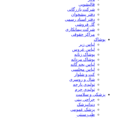
قالیشویی
شرکت بازرگانی
دفتر پیشخوان
دفتر اسناد رسمی
گل فروشی
شرکت پیمانکاری
مراکز حقوقی
پوشاک
لباس زیر
لباس عروس
پوشاک زنانه
پوشاک مردانه
لباس بچه گانه
لباس مجلسی
کت و شلوار
شال و روسری
تولیدی پارچه
تولیدی چرم
پزشکی و سلامت
جراحی بینی
دندانپزشک
پزشک عمومی
طب سنتی