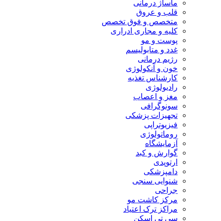
ماساژ درمانی
قلب و عروق
متخصص و فوق تخصص
کلیه و مجاری ادراری
پوست و مو
غدد و متابولیسم
رژیم درمانی
خون و آنکولوژی
کارشناس تغذیه
رادیولوژی
مغز و اعصاب
سونوگرافی
تجهیزات پزشکی
فیزیوتراپی
روماتولوژی
آزمایشگاه
گوارش و کبد
ارتوپدی
دامپزشکی
شنوایی سنجی
جراحی
مرکز کاشت مو
مراکز ترک اعتیاد
سی تی اسکن