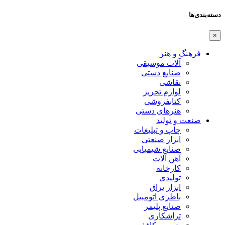
دسته‌بندی‌ها
×
فرهنگ و هنر
آلات موسیقی
صنایع دستی
نقاشی
لوازم تحریر
کتابفروشی
هنرهای دستی
صنعت و تولید
چاپ و تبلیغات
ابزار صنعتی
صنایع شیمیایی
آهن آلات
کارخانه
تولیدی
ابزار یراق
باطری اتومبیل
صنایع پلیمر
تراشکاری