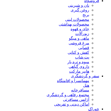
فروشگاه
نان و شیرینی
روغن گیری
برنج
محصولات لبنی
محصولات بهداشتی
چای و قهوه
زیورآلات
ماهی و میگو
مرغ فروشی
قصابی
کفش و کتانی
پت شاپ
میوه و تره بار
داروی گیاهی
هایپر مارکت
سفر و گردشگری
مهمانسرا و اقامتگاه
هتل
مسافرخانه
مجتمع رفاهی و گردشگری
آژانس مسافرتی
اماکن دیدنی و تفریحی
خوراک