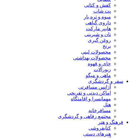
کفش و کتانی
پت شاپ
میوه و تره بار
داروی گیاهی
هایپر مارکت
نان و شیرینی
روغن گیری
برنج
محصولات لبنی
محصولات بهداشتی
چای و قهوه
زیورآلات
ماهی و میگو
سفر و گردشگری
آژانس مسافرتی
اماکن دیدنی و تفریحی
مهمانسرا و اقامتگاه
هتل
مسافرخانه
مجتمع رفاهی و گردشگری
فرهنگ و هنر
کتابفروشی
هنرهای دستی