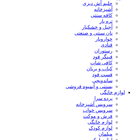
حلیم آش دیزی
آشپزخانه
کافه سنتی
تره بار
آجیل و خشکبار
نان سنتی و صنعتی
خواروبار
قنادی
رستوران
فینگر فود
کافی شاپ
کباب و بریان
فست فود
ساندویچی
بستنی و آبمیوه فروشی
لوازم خانگی
پرده سرا
سرویس آشپزخانه
سرویس خواب
فرش و موکت
لوازم خانگی
لوازم کودک
مبلمان
لوازم لوکس