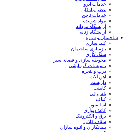
خدمات ابرو
عطر و ادکلن
خدمات ناخن
مواد شوینده
آرایشگاه مردانه
آرایشگاه زنانه
ساختمان و سازه
کلید سازی
بازسازی ساختمان
سنگ کاری
محوطه سازی و فضای سبز
تاسیسات گرمایشی
درب و پنجره
آهن آلات
داربست
کابینت
پله برقی
کناف
آسانسور
کاغذ دیواری
برق و الکترونیک
سقف کاذب
پیمانکاران و انبوه سازان