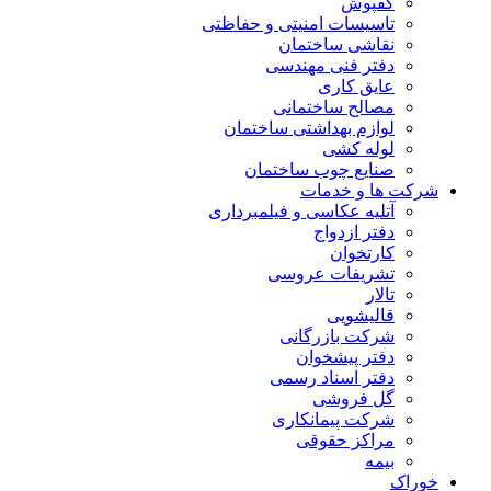
کفپوش
تاسیسات امنیتی و حفاظتی
نقاشی ساختمان
دفتر فنی مهندسی
عایق کاری
مصالح ساختمانی
لوازم بهداشتی ساختمان
لوله کشی
صنایع چوب ساختمان
شرکت ها و خدمات
آتلیه عکاسی و فیلمبرداری
دفتر ازدواج
کارتخوان
تشریفات عروسی
تالار
قالیشویی
شرکت بازرگانی
دفتر پیشخوان
دفتر اسناد رسمی
گل فروشی
شرکت پیمانکاری
مراکز حقوقی
بیمه
خوراک