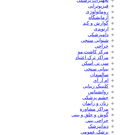
تجهیزات پزشکی
فیزیوتراپی
روماتولوژی
آزمایشگاه
گوارش و کبد
ارتوپدی
دامپزشکی
شنوایی سنجی
جراحی
مرکز کاشت مو
مراکز ترک اعتیاد
سی تی اسکن
بینایی سنجی
سالمندان
ام آر آی
کلینیک زیبایی
روانشناس
چشم پزشکی
زنان و زایمان
مراکز مشاوره
گوش و حلق و بینی
جراحی بینی
دندانپزشک
پزشک عمومی