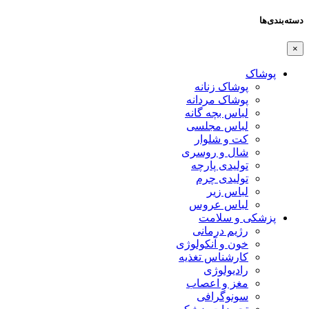
دسته‌بندی‌ها
×
پوشاک
پوشاک زنانه
پوشاک مردانه
لباس بچه گانه
لباس مجلسی
کت و شلوار
شال و روسری
تولیدی پارچه
تولیدی چرم
لباس زیر
لباس عروس
پزشکی و سلامت
رژیم درمانی
خون و آنکولوژی
کارشناس تغذیه
رادیولوژی
مغز و اعصاب
سونوگرافی