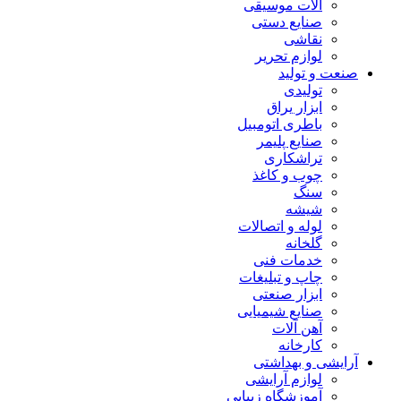
آلات موسیقی
صنایع دستی
نقاشی
لوازم تحریر
صنعت و تولید
تولیدی
ابزار یراق
باطری اتومبیل
صنایع پلیمر
تراشکاری
چوب و کاغذ
سنگ
شیشه
لوله و اتصالات
گلخانه
خدمات فنی
چاپ و تبلیغات
ابزار صنعتی
صنایع شیمیایی
آهن آلات
کارخانه
آرایشی و بهداشتی
لوازم آرایشی
آموزشگاه زیبایی