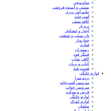
ساندویچی
بستنی و آبمیوه فروشی
حلیم آش دیزی
آشپزخانه
کافه سنتی
تره بار
آجیل و خشکبار
نان سنتی و صنعتی
خواروبار
قنادی
رستوران
فینگر فود
کافی شاپ
کباب و بریان
فست فود
لوازم خانگی
پرده سرا
سرویس آشپزخانه
سرویس خواب
فرش و موکت
لوازم خانگی
لوازم کودک
مبلمان
لوازم لوکس