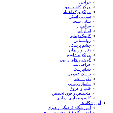
جراحی
مرکز کاشت مو
مراکز ترک اعتیاد
سی تی اسکن
بینایی سنجی
سالمندان
ام آر آی
کلینیک زیبایی
روانشناس
چشم پزشکی
زنان و زایمان
مراکز مشاوره
گوش و حلق و بینی
جراحی بینی
دندانپزشک
پزشک عمومی
طب سنتی
ماساژ درمانی
قلب و عروق
متخصص و فوق تخصص
کلیه و مجاری ادراری
آموزشگاه ها
آموزشگاه فرهنگی و هنری
آموزشگاه کیک و شیرینی پزی