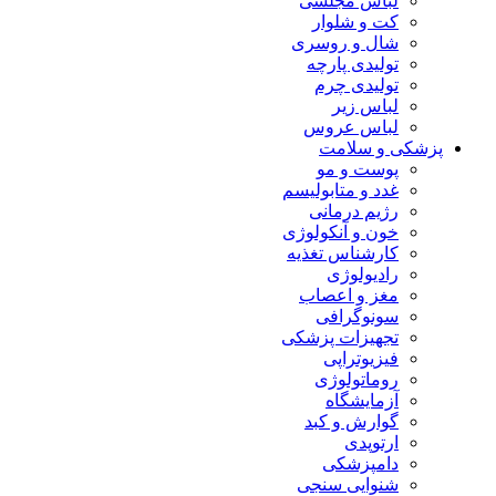
لباس مجلسی
کت و شلوار
شال و روسری
تولیدی پارچه
تولیدی چرم
لباس زیر
لباس عروس
پزشکی و سلامت
پوست و مو
غدد و متابولیسم
رژیم درمانی
خون و آنکولوژی
کارشناس تغذیه
رادیولوژی
مغز و اعصاب
سونوگرافی
تجهیزات پزشکی
فیزیوتراپی
روماتولوژی
آزمایشگاه
گوارش و کبد
ارتوپدی
دامپزشکی
شنوایی سنجی