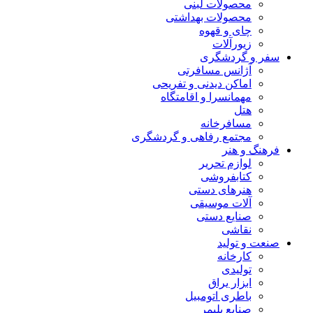
محصولات لبنی
محصولات بهداشتی
چای و قهوه
زیورآلات
سفر و گردشگری
آژانس مسافرتی
اماکن دیدنی و تفریحی
مهمانسرا و اقامتگاه
هتل
مسافرخانه
مجتمع رفاهی و گردشگری
فرهنگ و هنر
لوازم تحریر
کتابفروشی
هنرهای دستی
آلات موسیقی
صنایع دستی
نقاشی
صنعت و تولید
کارخانه
تولیدی
ابزار یراق
باطری اتومبیل
صنایع پلیمر