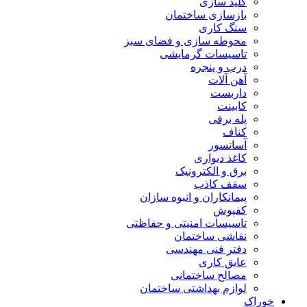
کلید سازی
بازسازی ساختمان
سنگ کاری
محوطه سازی و فضای سبز
تاسیسات گرمایشی
درب و پنجره
آهن آلات
داربست
کابینت
پله برقی
کناف
آسانسور
کاغذ دیواری
برق و الکترونیک
سقف کاذب
پیمانکاران و انبوه سازان
کفپوش
تاسیسات امنیتی و حفاظتی
نقاشی ساختمان
دفتر فنی مهندسی
عایق کاری
مصالح ساختمانی
لوازم بهداشتی ساختمان
خوراک