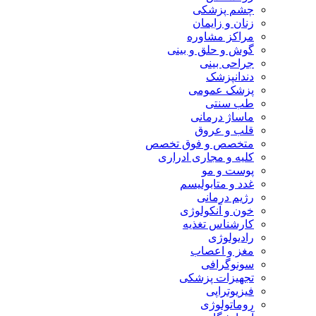
چشم پزشکی
زنان و زایمان
مراکز مشاوره
گوش و حلق و بینی
جراحی بینی
دندانپزشک
پزشک عمومی
طب سنتی
ماساژ درمانی
قلب و عروق
متخصص و فوق تخصص
کلیه و مجاری ادراری
پوست و مو
غدد و متابولیسم
رژیم درمانی
خون و آنکولوژی
کارشناس تغذیه
رادیولوژی
مغز و اعصاب
سونوگرافی
تجهیزات پزشکی
فیزیوتراپی
روماتولوژی