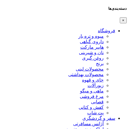
دسته‌بندی‌ها
×
فروشگاه
میوه و تره بار
داروی گیاهی
هایپر مارکت
نان و شیرینی
روغن گیری
برنج
محصولات لبنی
محصولات بهداشتی
چای و قهوه
زیورآلات
ماهی و میگو
مرغ فروشی
قصابی
کفش و کتانی
پت شاپ
سفر و گردشگری
آژانس مسافرتی