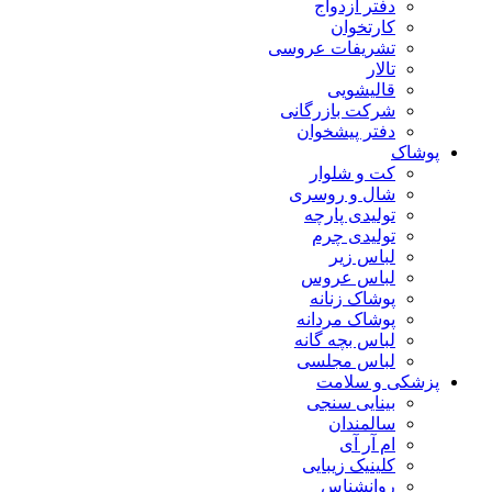
دفتر ازدواج
کارتخوان
تشریفات عروسی
تالار
قالیشویی
شرکت بازرگانی
دفتر پیشخوان
پوشاک
کت و شلوار
شال و روسری
تولیدی پارچه
تولیدی چرم
لباس زیر
لباس عروس
پوشاک زنانه
پوشاک مردانه
لباس بچه گانه
لباس مجلسی
پزشکی و سلامت
بینایی سنجی
سالمندان
ام آر آی
کلینیک زیبایی
روانشناس