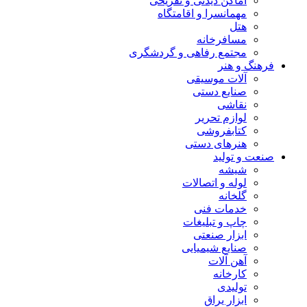
اماکن دیدنی و تفریحی
مهمانسرا و اقامتگاه
هتل
مسافرخانه
مجتمع رفاهی و گردشگری
فرهنگ و هنر
آلات موسیقی
صنایع دستی
نقاشی
لوازم تحریر
کتابفروشی
هنرهای دستی
صنعت و تولید
شیشه
لوله و اتصالات
گلخانه
خدمات فنی
چاپ و تبلیغات
ابزار صنعتی
صنایع شیمیایی
آهن آلات
کارخانه
تولیدی
ابزار یراق