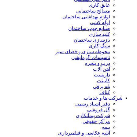
عایق کاری
مصالح ساختمانی
لوازم بهداشتی ساختمان
لوله کشی
صنایع چوب ساختمان
کلید سازی
بازسازی ساختمان
سنگ کاری
محوطه سازی و فضای سبز
تاسیسات گرمایشی
درب و پنجره
آهن آلات
داربست
کابینت
پله برقی
کناف
شرکت ها و خدمات
دفتر اسناد رسمی
گل فروشی
شرکت پیمانکاری
مراکز حقوقی
بیمه
آتلیه عکاسی و فیلمبرداری