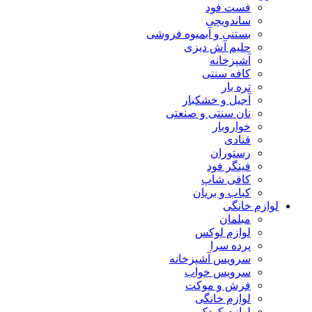
فست فود
ساندویچی
بستنی و آبمیوه فروشی
حلیم آش دیزی
آشپزخانه
کافه سنتی
تره بار
آجیل و خشکبار
نان سنتی و صنعتی
خواروبار
قنادی
رستوران
فینگر فود
کافی شاپ
کباب و بریان
لوازم خانگی
مبلمان
لوازم لوکس
پرده سرا
سرویس آشپزخانه
سرویس خواب
فرش و موکت
لوازم خانگی
لوازم کودک