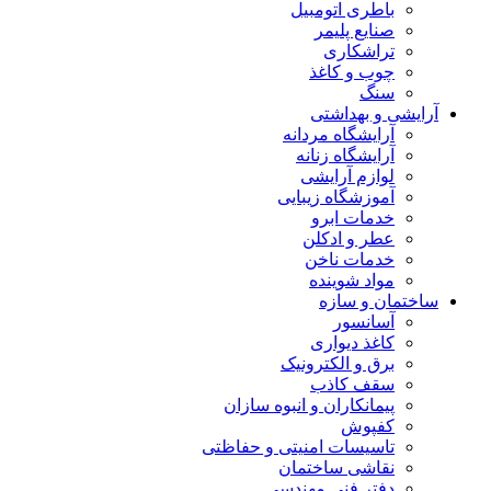
باطری اتومبیل
صنایع پلیمر
تراشکاری
چوب و کاغذ
سنگ
آرایشی و بهداشتی
آرایشگاه مردانه
آرایشگاه زنانه
لوازم آرایشی
آموزشگاه زیبایی
خدمات ابرو
عطر و ادکلن
خدمات ناخن
مواد شوینده
ساختمان و سازه
آسانسور
کاغذ دیواری
برق و الکترونیک
سقف کاذب
پیمانکاران و انبوه سازان
کفپوش
تاسیسات امنیتی و حفاظتی
نقاشی ساختمان
دفتر فنی مهندسی