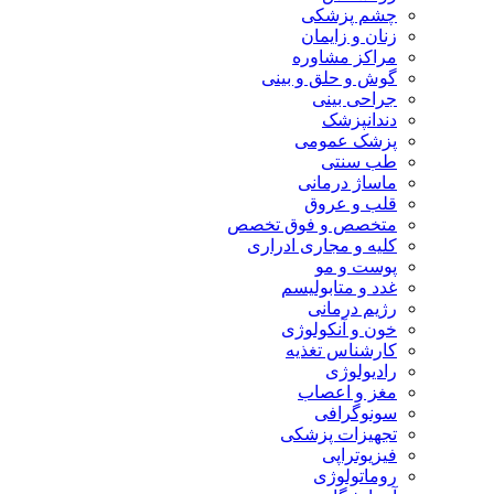
چشم پزشکی
زنان و زایمان
مراکز مشاوره
گوش و حلق و بینی
جراحی بینی
دندانپزشک
پزشک عمومی
طب سنتی
ماساژ درمانی
قلب و عروق
متخصص و فوق تخصص
کلیه و مجاری ادراری
پوست و مو
غدد و متابولیسم
رژیم درمانی
خون و آنکولوژی
کارشناس تغذیه
رادیولوژی
مغز و اعصاب
سونوگرافی
تجهیزات پزشکی
فیزیوتراپی
روماتولوژی