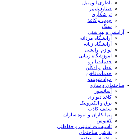
باطری اتومبیل
صنایع پلیمر
تراشکاری
چوب و کاغذ
سنگ
آرایشی و بهداشتی
آرایشگاه مردانه
آرایشگاه زنانه
لوازم آرایشی
آموزشگاه زیبایی
خدمات ابرو
عطر و ادکلن
خدمات ناخن
مواد شوینده
ساختمان و سازه
آسانسور
کاغذ دیواری
برق و الکترونیک
سقف کاذب
پیمانکاران و انبوه سازان
کفپوش
تاسیسات امنیتی و حفاظتی
نقاشی ساختمان
دفتر فنی مهندسی