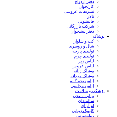
دفتر ازدواج
کارتخوان
تشریفات عروسی
تالار
قالیشویی
شرکت بازرگانی
دفتر پیشخوان
پوشاک
کت و شلوار
شال و روسری
تولیدی پارچه
تولیدی چرم
لباس زیر
لباس عروس
پوشاک زنانه
پوشاک مردانه
لباس بچه گانه
لباس مجلسی
پزشکی و سلامت
بینایی سنجی
سالمندان
ام آر آی
کلینیک زیبایی
روانشناس