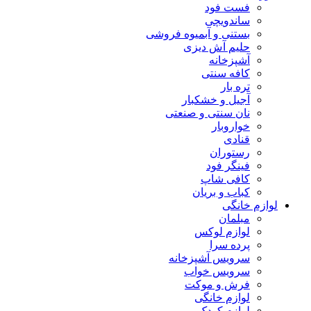
فست فود
ساندویچی
بستنی و آبمیوه فروشی
حلیم آش دیزی
آشپزخانه
کافه سنتی
تره بار
آجیل و خشکبار
نان سنتی و صنعتی
خواروبار
قنادی
رستوران
فینگر فود
کافی شاپ
کباب و بریان
لوازم خانگی
مبلمان
لوازم لوکس
پرده سرا
سرویس آشپزخانه
سرویس خواب
فرش و موکت
لوازم خانگی
لوازم کودک