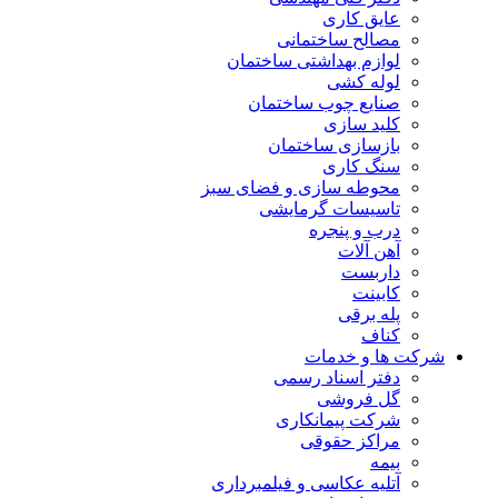
عایق کاری
مصالح ساختمانی
لوازم بهداشتی ساختمان
لوله کشی
صنایع چوب ساختمان
کلید سازی
بازسازی ساختمان
سنگ کاری
محوطه سازی و فضای سبز
تاسیسات گرمایشی
درب و پنجره
آهن آلات
داربست
کابینت
پله برقی
کناف
شرکت ها و خدمات
دفتر اسناد رسمی
گل فروشی
شرکت پیمانکاری
مراکز حقوقی
بیمه
آتلیه عکاسی و فیلمبرداری