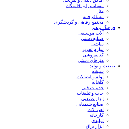
اماکن دیدنی و تفریحی
مهمانسرا و اقامتگاه
هتل
مسافرخانه
مجتمع رفاهی و گردشگری
فرهنگ و هنر
آلات موسیقی
صنایع دستی
نقاشی
لوازم تحریر
کتابفروشی
هنرهای دستی
صنعت و تولید
شیشه
لوله و اتصالات
گلخانه
خدمات فنی
چاپ و تبلیغات
ابزار صنعتی
صنایع شیمیایی
آهن آلات
کارخانه
تولیدی
ابزار یراق