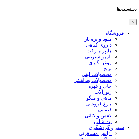
دسته‌بندی‌ها
×
فروشگاه
میوه و تره بار
داروی گیاهی
هایپر مارکت
نان و شیرینی
روغن گیری
برنج
محصولات لبنی
محصولات بهداشتی
چای و قهوه
زیورآلات
ماهی و میگو
مرغ فروشی
قصابی
کفش و کتانی
پت شاپ
سفر و گردشگری
آژانس مسافرتی