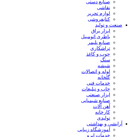
صنایع دستی
نقاشی
لوازم تحریر
کتابفروشی
صنعت و تولید
ابزار یراق
باطری اتومبیل
صنایع پلیمر
تراشکاری
چوب و کاغذ
سنگ
شیشه
لوله و اتصالات
گلخانه
خدمات فنی
چاپ و تبلیغات
ابزار صنعتی
صنایع شیمیایی
آهن آلات
کارخانه
تولیدی
آرایشی و بهداشتی
آموزشگاه زیبایی
خدمات ابرو