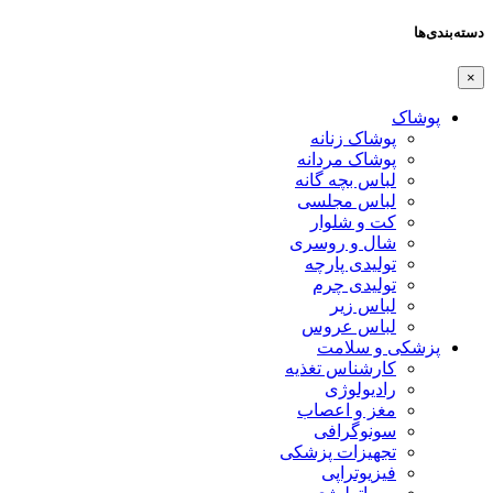
دسته‌بندی‌ها
×
پوشاک
پوشاک زنانه
پوشاک مردانه
لباس بچه گانه
لباس مجلسی
کت و شلوار
شال و روسری
تولیدی پارچه
تولیدی چرم
لباس زیر
لباس عروس
پزشکی و سلامت
کارشناس تغذیه
رادیولوژی
مغز و اعصاب
سونوگرافی
تجهیزات پزشکی
فیزیوتراپی