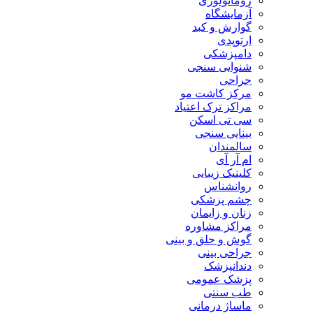
روماتولوژی
آزمایشگاه
گوارش و کبد
ارتوپدی
دامپزشکی
شنوایی سنجی
جراحی
مرکز کاشت مو
مراکز ترک اعتیاد
سی تی اسکن
بینایی سنجی
سالمندان
ام آر آی
کلینیک زیبایی
روانشناس
چشم پزشکی
زنان و زایمان
مراکز مشاوره
گوش و حلق و بینی
جراحی بینی
دندانپزشک
پزشک عمومی
طب سنتی
ماساژ درمانی