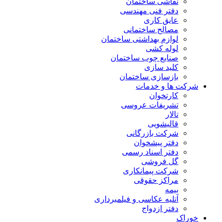
نقاشی ساختمان
دفتر فنی مهندسی
عایق کاری
مصالح ساختمانی
لوازم بهداشتی ساختمان
لوله کشی
صنایع چوب ساختمان
کلید سازی
بازسازی ساختمان
شرکت ها و خدمات
کارتخوان
تشریفات عروسی
تالار
قالیشویی
شرکت بازرگانی
دفتر پیشخوان
دفتر اسناد رسمی
گل فروشی
شرکت پیمانکاری
مراکز حقوقی
بیمه
آتلیه عکاسی و فیلمبرداری
دفتر ازدواج
خوراک