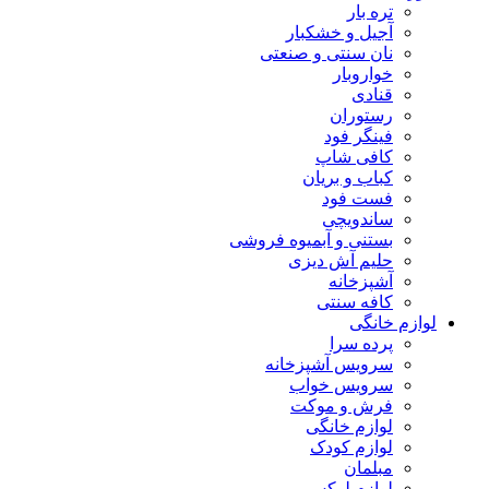
تره بار
آجیل و خشکبار
نان سنتی و صنعتی
خواروبار
قنادی
رستوران
فینگر فود
کافی شاپ
کباب و بریان
فست فود
ساندویچی
بستنی و آبمیوه فروشی
حلیم آش دیزی
آشپزخانه
کافه سنتی
لوازم خانگی
پرده سرا
سرویس آشپزخانه
سرویس خواب
فرش و موکت
لوازم خانگی
لوازم کودک
مبلمان
لوازم لوکس