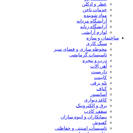
عطر و ادکلن
خدمات ناخن
مواد شوینده
آرایشگاه مردانه
آرایشگاه زنانه
لوازم آرایشی
ساختمان و سازه
سنگ کاری
محوطه سازی و فضای سبز
تاسیسات گرمایشی
درب و پنجره
آهن آلات
داربست
کابینت
پله برقی
کناف
آسانسور
کاغذ دیواری
برق و الکترونیک
سقف کاذب
پیمانکاران و انبوه سازان
کفپوش
تاسیسات امنیتی و حفاظتی