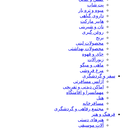
پت شاپ
میوه و تره بار
داروی گیاهی
هایپر مارکت
نان و شیرینی
روغن گیری
برنج
محصولات لبنی
محصولات بهداشتی
چای و قهوه
زیورآلات
ماهی و میگو
مرغ فروشی
سفر و گردشگری
آژانس مسافرتی
اماکن دیدنی و تفریحی
مهمانسرا و اقامتگاه
هتل
مسافرخانه
مجتمع رفاهی و گردشگری
فرهنگ و هنر
هنرهای دستی
آلات موسیقی