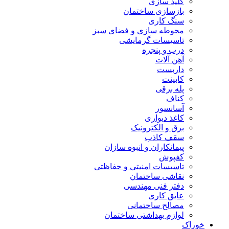
کلید سازی
بازسازی ساختمان
سنگ کاری
محوطه سازی و فضای سبز
تاسیسات گرمایشی
درب و پنجره
آهن آلات
داربست
کابینت
پله برقی
کناف
آسانسور
کاغذ دیواری
برق و الکترونیک
سقف کاذب
پیمانکاران و انبوه سازان
کفپوش
تاسیسات امنیتی و حفاظتی
نقاشی ساختمان
دفتر فنی مهندسی
عایق کاری
مصالح ساختمانی
لوازم بهداشتی ساختمان
خوراک