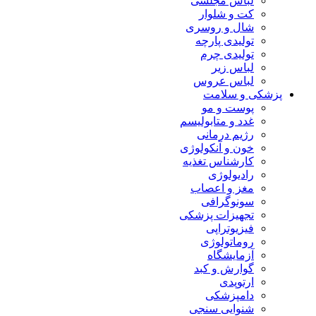
لباس مجلسی
کت و شلوار
شال و روسری
تولیدی پارچه
تولیدی چرم
لباس زیر
لباس عروس
پزشکی و سلامت
پوست و مو
غدد و متابولیسم
رژیم درمانی
خون و آنکولوژی
کارشناس تغذیه
رادیولوژی
مغز و اعصاب
سونوگرافی
تجهیزات پزشکی
فیزیوتراپی
روماتولوژی
آزمایشگاه
گوارش و کبد
ارتوپدی
دامپزشکی
شنوایی سنجی