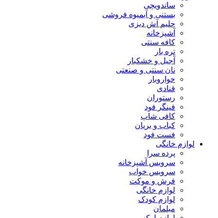
ساندویچی
بستنی و آبمیوه فروشی
حلیم آش دیزی
آشپزخانه
کافه سنتی
تره بار
آجیل و خشکبار
نان سنتی و صنعتی
خواروبار
قنادی
رستوران
فینگر فود
کافی شاپ
کباب و بریان
فست فود
لوازم خانگی
پرده سرا
سرویس آشپزخانه
سرویس خواب
فرش و موکت
لوازم خانگی
لوازم کودک
مبلمان
لوازم لوکس