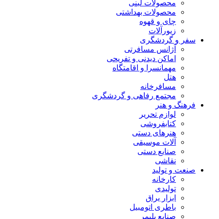
محصولات لبنی
محصولات بهداشتی
چای و قهوه
زیورآلات
سفر و گردشگری
آژانس مسافرتی
اماکن دیدنی و تفریحی
مهمانسرا و اقامتگاه
هتل
مسافرخانه
مجتمع رفاهی و گردشگری
فرهنگ و هنر
لوازم تحریر
کتابفروشی
هنرهای دستی
آلات موسیقی
صنایع دستی
نقاشی
صنعت و تولید
کارخانه
تولیدی
ابزار یراق
باطری اتومبیل
صنایع پلیمر