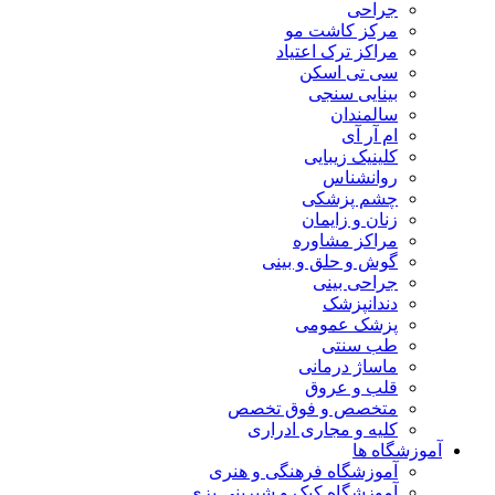
جراحی
مرکز کاشت مو
مراکز ترک اعتیاد
سی تی اسکن
بینایی سنجی
سالمندان
ام آر آی
کلینیک زیبایی
روانشناس
چشم پزشکی
زنان و زایمان
مراکز مشاوره
گوش و حلق و بینی
جراحی بینی
دندانپزشک
پزشک عمومی
طب سنتی
ماساژ درمانی
قلب و عروق
متخصص و فوق تخصص
کلیه و مجاری ادراری
آموزشگاه ها
آموزشگاه فرهنگی و هنری
آموزشگاه کیک و شیرینی پزی