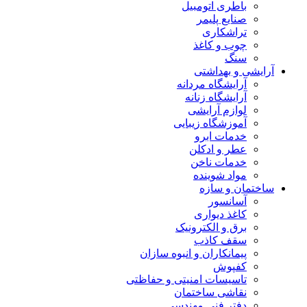
باطری اتومبیل
صنایع پلیمر
تراشکاری
چوب و کاغذ
سنگ
آرایشی و بهداشتی
آرایشگاه مردانه
آرایشگاه زنانه
لوازم آرایشی
آموزشگاه زیبایی
خدمات ابرو
عطر و ادکلن
خدمات ناخن
مواد شوینده
ساختمان و سازه
آسانسور
کاغذ دیواری
برق و الکترونیک
سقف کاذب
پیمانکاران و انبوه سازان
کفپوش
تاسیسات امنیتی و حفاظتی
نقاشی ساختمان
دفتر فنی مهندسی