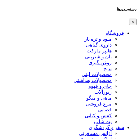
دسته‌بندی‌ها
×
فروشگاه
میوه و تره بار
داروی گیاهی
هایپر مارکت
نان و شیرینی
روغن گیری
برنج
محصولات لبنی
محصولات بهداشتی
چای و قهوه
زیورآلات
ماهی و میگو
مرغ فروشی
قصابی
کفش و کتانی
پت شاپ
سفر و گردشگری
آژانس مسافرتی