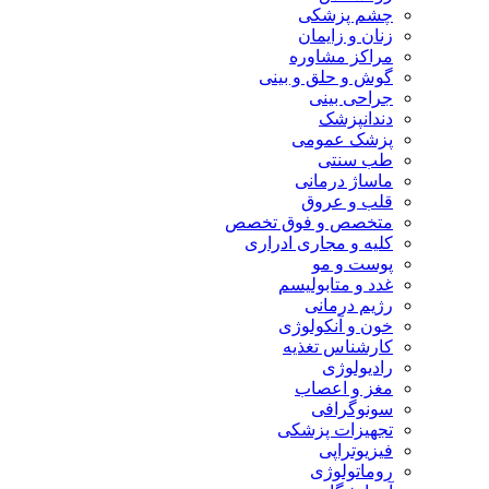
چشم پزشکی
زنان و زایمان
مراکز مشاوره
گوش و حلق و بینی
جراحی بینی
دندانپزشک
پزشک عمومی
طب سنتی
ماساژ درمانی
قلب و عروق
متخصص و فوق تخصص
کلیه و مجاری ادراری
پوست و مو
غدد و متابولیسم
رژیم درمانی
خون و آنکولوژی
کارشناس تغذیه
رادیولوژی
مغز و اعصاب
سونوگرافی
تجهیزات پزشکی
فیزیوتراپی
روماتولوژی