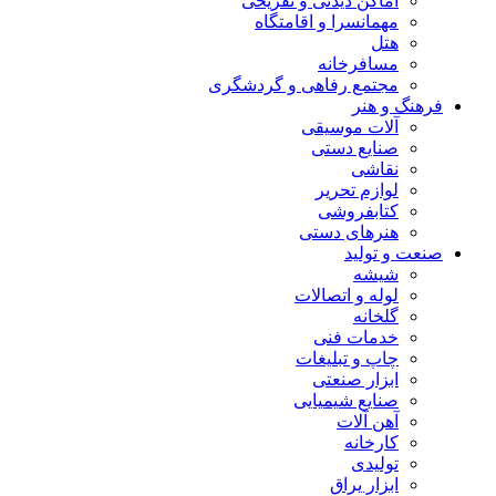
اماکن دیدنی و تفریحی
مهمانسرا و اقامتگاه
هتل
مسافرخانه
مجتمع رفاهی و گردشگری
فرهنگ و هنر
آلات موسیقی
صنایع دستی
نقاشی
لوازم تحریر
کتابفروشی
هنرهای دستی
صنعت و تولید
شیشه
لوله و اتصالات
گلخانه
خدمات فنی
چاپ و تبلیغات
ابزار صنعتی
صنایع شیمیایی
آهن آلات
کارخانه
تولیدی
ابزار یراق