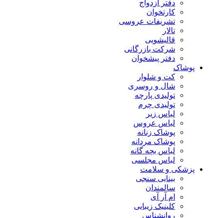
دفتر ازدواج
کارتخوان
تشریفات عروسی
تالار
قالیشویی
شرکت بازرگانی
دفتر پیشخوان
پوشاک
کت و شلوار
شال و روسری
تولیدی پارچه
تولیدی چرم
لباس زیر
لباس عروس
پوشاک زنانه
پوشاک مردانه
لباس بچه گانه
لباس مجلسی
پزشکی و سلامت
بینایی سنجی
سالمندان
ام آر آی
کلینیک زیبایی
روانشناس