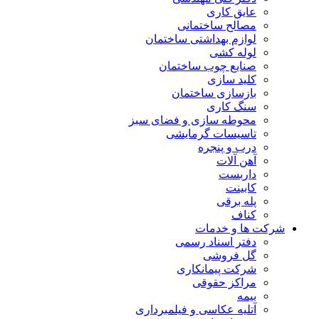
عایق کاری
مصالح ساختمانی
لوازم بهداشتی ساختمان
لوله کشی
صنایع چوب ساختمان
کلید سازی
بازسازی ساختمان
سنگ کاری
محوطه سازی و فضای سبز
تاسیسات گرمایشی
درب و پنجره
آهن آلات
داربست
کابینت
پله برقی
کناف
شرکت ها و خدمات
دفتر اسناد رسمی
گل فروشی
شرکت پیمانکاری
مراکز حقوقی
بیمه
آتلیه عکاسی و فیلمبرداری