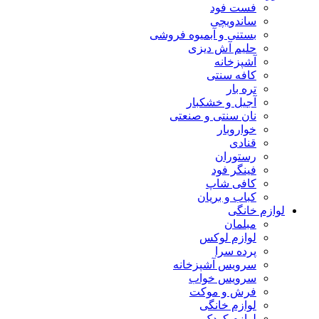
فست فود
ساندویچی
بستنی و آبمیوه فروشی
حلیم آش دیزی
آشپزخانه
کافه سنتی
تره بار
آجیل و خشکبار
نان سنتی و صنعتی
خواروبار
قنادی
رستوران
فینگر فود
کافی شاپ
کباب و بریان
لوازم خانگی
مبلمان
لوازم لوکس
پرده سرا
سرویس آشپزخانه
سرویس خواب
فرش و موکت
لوازم خانگی
لوازم کودک