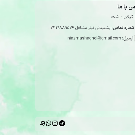
س با ما
گیلان - رشت
شماره تماس:
پشتیبانی نیاز مشاغل 09119889504
ایمیل:
niazmashaghel@gmail.com