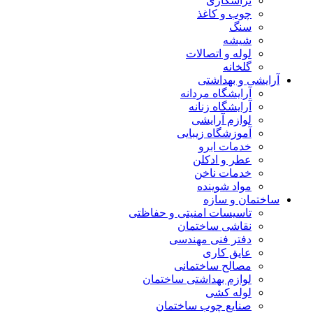
تراشکاری
چوب و کاغذ
سنگ
شیشه
لوله و اتصالات
گلخانه
آرایشی و بهداشتی
آرایشگاه مردانه
آرایشگاه زنانه
لوازم آرایشی
آموزشگاه زیبایی
خدمات ابرو
عطر و ادکلن
خدمات ناخن
مواد شوینده
ساختمان و سازه
تاسیسات امنیتی و حفاظتی
نقاشی ساختمان
دفتر فنی مهندسی
عایق کاری
مصالح ساختمانی
لوازم بهداشتی ساختمان
لوله کشی
صنایع چوب ساختمان