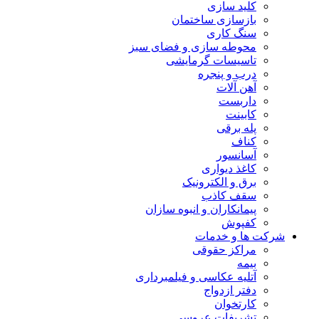
کلید سازی
بازسازی ساختمان
سنگ کاری
محوطه سازی و فضای سبز
تاسیسات گرمایشی
درب و پنجره
آهن آلات
داربست
کابینت
پله برقی
کناف
آسانسور
کاغذ دیواری
برق و الکترونیک
سقف کاذب
پیمانکاران و انبوه سازان
کفپوش
شرکت ها و خدمات
مراکز حقوقی
بیمه
آتلیه عکاسی و فیلمبرداری
دفتر ازدواج
کارتخوان
تشریفات عروسی