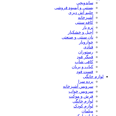
ساندویچی
بستنی و آبمیوه فروشی
حلیم آش دیزی
آشپزخانه
کافه سنتی
تره بار
آجیل و خشکبار
نان سنتی و صنعتی
خواروبار
قنادی
رستوران
فینگر فود
کافی شاپ
کباب و بریان
فست فود
لوازم خانگی
پرده سرا
سرویس آشپزخانه
سرویس خواب
فرش و موکت
لوازم خانگی
لوازم کودک
مبلمان
لوازم لوکس