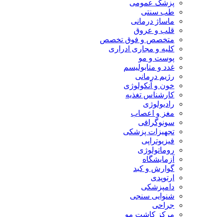
پزشک عمومی
طب سنتی
ماساژ درمانی
قلب و عروق
متخصص و فوق تخصص
کلیه و مجاری ادراری
پوست و مو
غدد و متابولیسم
رژیم درمانی
خون و آنکولوژی
کارشناس تغذیه
رادیولوژی
مغز و اعصاب
سونوگرافی
تجهیزات پزشکی
فیزیوتراپی
روماتولوژی
آزمایشگاه
گوارش و کبد
ارتوپدی
دامپزشکی
شنوایی سنجی
جراحی
مرکز کاشت مو