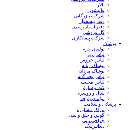
تالار
قالیشویی
شرکت بازرگانی
دفتر پیشخوان
دفتر اسناد رسمی
گل فروشی
شرکت پیمانکاری
پوشاک
تولیدی چرم
لباس زیر
لباس عروس
پوشاک زنانه
پوشاک مردانه
لباس بچه گانه
لباس مجلسی
کت و شلوار
شال و روسری
تولیدی پارچه
پزشکی و سلامت
مراکز مشاوره
گوش و حلق و بینی
جراحی بینی
دندانپزشک