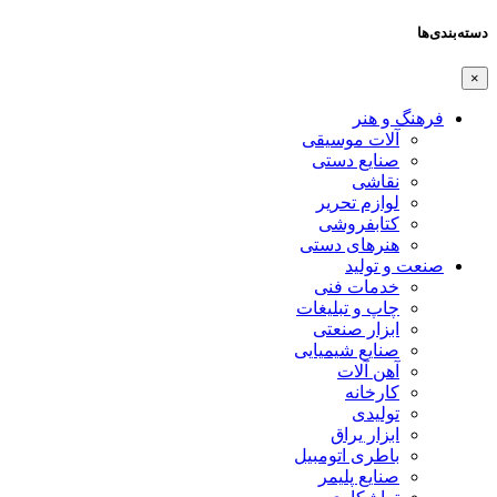
دسته‌بندی‌ها
×
فرهنگ و هنر
آلات موسیقی
صنایع دستی
نقاشی
لوازم تحریر
کتابفروشی
هنرهای دستی
صنعت و تولید
خدمات فنی
چاپ و تبلیغات
ابزار صنعتی
صنایع شیمیایی
آهن آلات
کارخانه
تولیدی
ابزار یراق
باطری اتومبیل
صنایع پلیمر