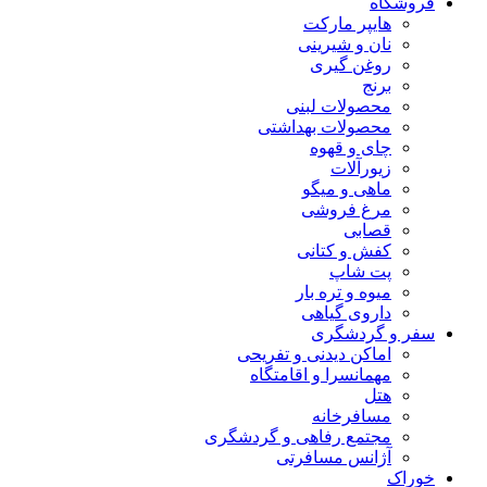
فروشگاه
هایپر مارکت
نان و شیرینی
روغن گیری
برنج
محصولات لبنی
محصولات بهداشتی
چای و قهوه
زیورآلات
ماهی و میگو
مرغ فروشی
قصابی
کفش و کتانی
پت شاپ
میوه و تره بار
داروی گیاهی
سفر و گردشگری
اماکن دیدنی و تفریحی
مهمانسرا و اقامتگاه
هتل
مسافرخانه
مجتمع رفاهی و گردشگری
آژانس مسافرتی
خوراک