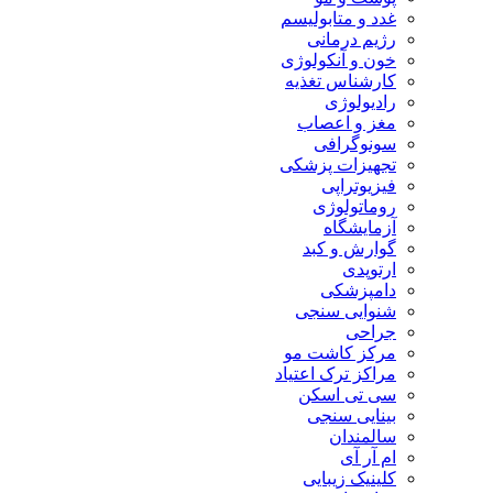
غدد و متابولیسم
رژیم درمانی
خون و آنکولوژی
کارشناس تغذیه
رادیولوژی
مغز و اعصاب
سونوگرافی
تجهیزات پزشکی
فیزیوتراپی
روماتولوژی
آزمایشگاه
گوارش و کبد
ارتوپدی
دامپزشکی
شنوایی سنجی
جراحی
مرکز کاشت مو
مراکز ترک اعتیاد
سی تی اسکن
بینایی سنجی
سالمندان
ام آر آی
کلینیک زیبایی