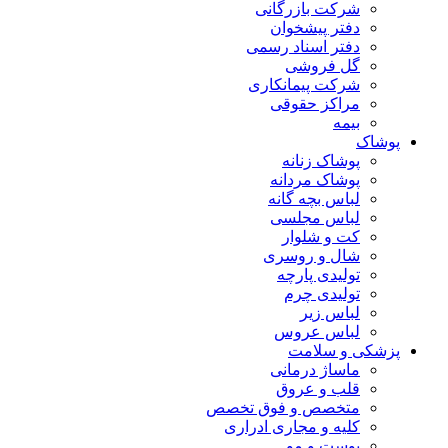
شرکت بازرگانی
دفتر پیشخوان
دفتر اسناد رسمی
گل فروشی
شرکت پیمانکاری
مراکز حقوقی
بیمه
پوشاک
پوشاک زنانه
پوشاک مردانه
لباس بچه گانه
لباس مجلسی
کت و شلوار
شال و روسری
تولیدی پارچه
تولیدی چرم
لباس زیر
لباس عروس
پزشکی و سلامت
ماساژ درمانی
قلب و عروق
متخصص و فوق تخصص
کلیه و مجاری ادراری
پوست و مو