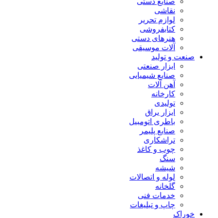
صنایع دستی
نقاشی
لوازم تحریر
کتابفروشی
هنرهای دستی
آلات موسیقی
صنعت و تولید
ابزار صنعتی
صنایع شیمیایی
آهن آلات
کارخانه
تولیدی
ابزار یراق
باطری اتومبیل
صنایع پلیمر
تراشکاری
چوب و کاغذ
سنگ
شیشه
لوله و اتصالات
گلخانه
خدمات فنی
چاپ و تبلیغات
خوراک