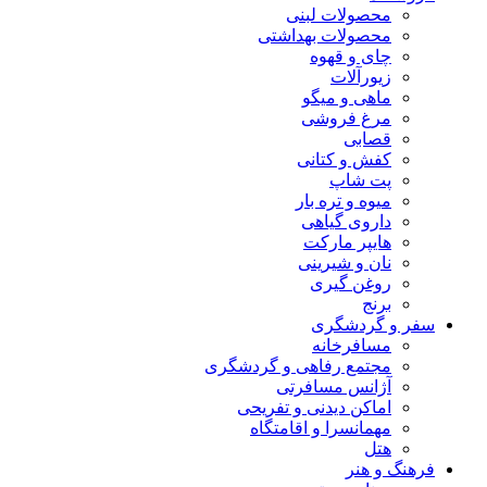
محصولات لبنی
محصولات بهداشتی
چای و قهوه
زیورآلات
ماهی و میگو
مرغ فروشی
قصابی
کفش و کتانی
پت شاپ
میوه و تره بار
داروی گیاهی
هایپر مارکت
نان و شیرینی
روغن گیری
برنج
سفر و گردشگری
مسافرخانه
مجتمع رفاهی و گردشگری
آژانس مسافرتی
اماکن دیدنی و تفریحی
مهمانسرا و اقامتگاه
هتل
فرهنگ و هنر