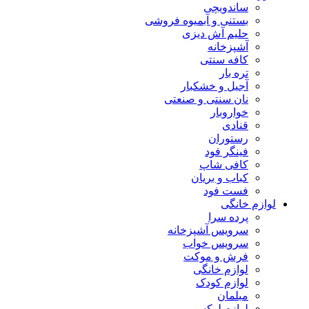
ساندویچی
بستنی و آبمیوه فروشی
حلیم آش دیزی
آشپزخانه
کافه سنتی
تره بار
آجیل و خشکبار
نان سنتی و صنعتی
خواروبار
قنادی
رستوران
فینگر فود
کافی شاپ
کباب و بریان
فست فود
لوازم خانگی
پرده سرا
سرویس آشپزخانه
سرویس خواب
فرش و موکت
لوازم خانگی
لوازم کودک
مبلمان
لوازم لوکس