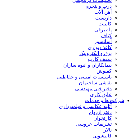
تاسیسات گرمایشی
درب و پنجره
آهن آلات
داربست
کابینت
پله برقی
کناف
آسانسور
کاغذ دیواری
برق و الکترونیک
سقف کاذب
پیمانکاران و انبوه سازان
کفپوش
تاسیسات امنیتی و حفاظتی
نقاشی ساختمان
دفتر فنی مهندسی
عایق کاری
شرکت ها و خدمات
آتلیه عکاسی و فیلمبرداری
دفتر ازدواج
کارتخوان
تشریفات عروسی
تالار
قالیشویی