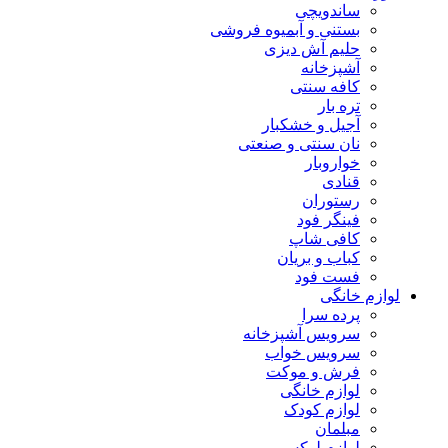
ساندویچی
بستنی و آبمیوه فروشی
حلیم آش دیزی
آشپزخانه
کافه سنتی
تره بار
آجیل و خشکبار
نان سنتی و صنعتی
خواروبار
قنادی
رستوران
فینگر فود
کافی شاپ
کباب و بریان
فست فود
لوازم خانگی
پرده سرا
سرویس آشپزخانه
سرویس خواب
فرش و موکت
لوازم خانگی
لوازم کودک
مبلمان
لوازم لوکس