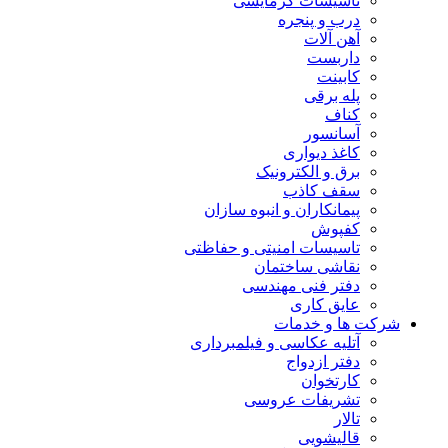
تاسیسات گرمایشی
درب و پنجره
آهن آلات
داربست
کابینت
پله برقی
کناف
آسانسور
کاغذ دیواری
برق و الکترونیک
سقف کاذب
پیمانکاران و انبوه سازان
کفپوش
تاسیسات امنیتی و حفاظتی
نقاشی ساختمان
دفتر فنی مهندسی
عایق کاری
شرکت ها و خدمات
آتلیه عکاسی و فیلمبرداری
دفتر ازدواج
کارتخوان
تشریفات عروسی
تالار
قالیشویی