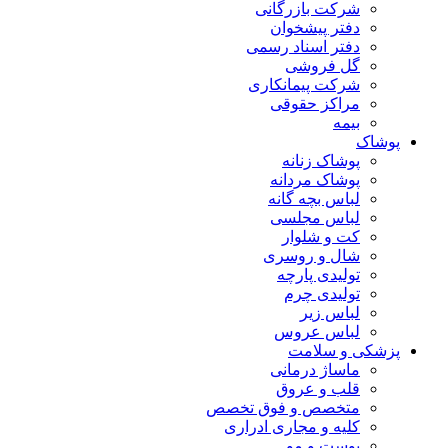
شرکت بازرگانی
دفتر پیشخوان
دفتر اسناد رسمی
گل فروشی
شرکت پیمانکاری
مراکز حقوقی
بیمه
پوشاک
پوشاک زنانه
پوشاک مردانه
لباس بچه گانه
لباس مجلسی
کت و شلوار
شال و روسری
تولیدی پارچه
تولیدی چرم
لباس زیر
لباس عروس
پزشکی و سلامت
ماساژ درمانی
قلب و عروق
متخصص و فوق تخصص
کلیه و مجاری ادراری
پوست و مو