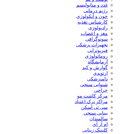
غدد و متابولیسم
رژیم درمانی
خون و آنکولوژی
کارشناس تغذیه
رادیولوژی
مغز و اعصاب
سونوگرافی
تجهیزات پزشکی
فیزیوتراپی
روماتولوژی
آزمایشگاه
گوارش و کبد
ارتوپدی
دامپزشکی
شنوایی سنجی
جراحی
مرکز کاشت مو
مراکز ترک اعتیاد
سی تی اسکن
بینایی سنجی
سالمندان
ام آر آی
کلینیک زیبایی