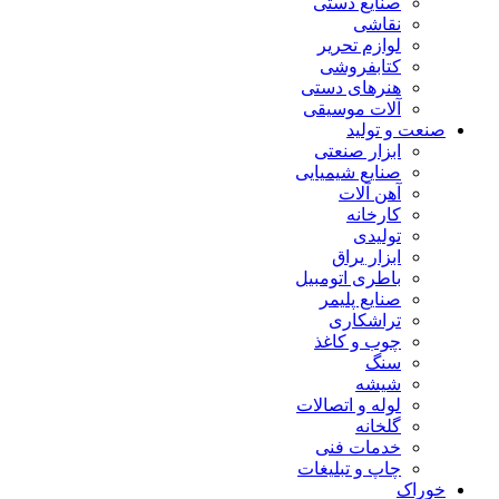
صنایع دستی
نقاشی
لوازم تحریر
کتابفروشی
هنرهای دستی
آلات موسیقی
صنعت و تولید
ابزار صنعتی
صنایع شیمیایی
آهن آلات
کارخانه
تولیدی
ابزار یراق
باطری اتومبیل
صنایع پلیمر
تراشکاری
چوب و کاغذ
سنگ
شیشه
لوله و اتصالات
گلخانه
خدمات فنی
چاپ و تبلیغات
خوراک