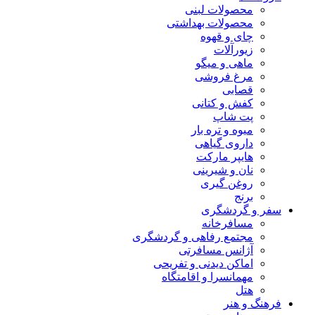
محصولات لبنی
محصولات بهداشتی
چای و قهوه
زیورآلات
ماهی و میگو
مرغ فروشی
قصابی
کفش و کتانی
پت شاپ
میوه و تره بار
داروی گیاهی
هایپر مارکت
نان و شیرینی
روغن گیری
برنج
سفر و گردشگری
مسافرخانه
مجتمع رفاهی و گردشگری
آژانس مسافرتی
اماکن دیدنی و تفریحی
مهمانسرا و اقامتگاه
هتل
فرهنگ و هنر