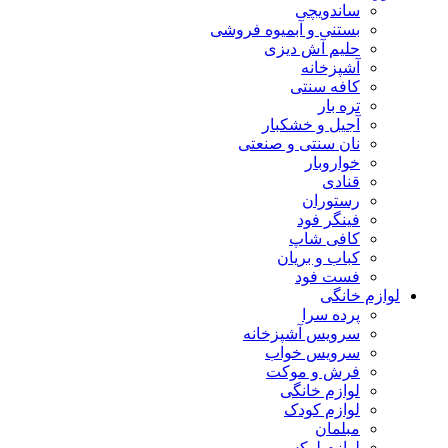
ساندویچی
بستنی و آبمیوه فروشی
حلیم آش دیزی
آشپزخانه
کافه سنتی
تره بار
آجیل و خشکبار
نان سنتی و صنعتی
خواروبار
قنادی
رستوران
فینگر فود
کافی شاپ
کباب و بریان
فست فود
لوازم خانگی
پرده سرا
سرویس آشپزخانه
سرویس خواب
فرش و موکت
لوازم خانگی
لوازم کودک
مبلمان
لوازم لوکس