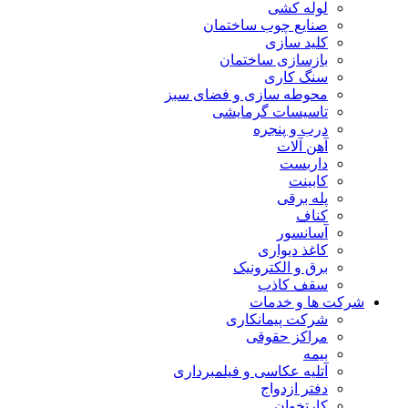
لوله کشی
صنایع چوب ساختمان
کلید سازی
بازسازی ساختمان
سنگ کاری
محوطه سازی و فضای سبز
تاسیسات گرمایشی
درب و پنجره
آهن آلات
داربست
کابینت
پله برقی
کناف
آسانسور
کاغذ دیواری
برق و الکترونیک
سقف کاذب
شرکت ها و خدمات
شرکت پیمانکاری
مراکز حقوقی
بیمه
آتلیه عکاسی و فیلمبرداری
دفتر ازدواج
کارتخوان