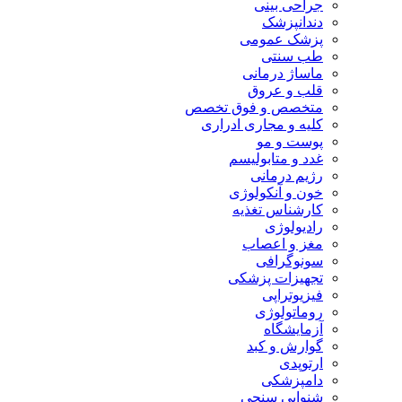
جراحی بینی
دندانپزشک
پزشک عمومی
طب سنتی
ماساژ درمانی
قلب و عروق
متخصص و فوق تخصص
کلیه و مجاری ادراری
پوست و مو
غدد و متابولیسم
رژیم درمانی
خون و آنکولوژی
کارشناس تغذیه
رادیولوژی
مغز و اعصاب
سونوگرافی
تجهیزات پزشکی
فیزیوتراپی
روماتولوژی
آزمایشگاه
گوارش و کبد
ارتوپدی
دامپزشکی
شنوایی سنجی