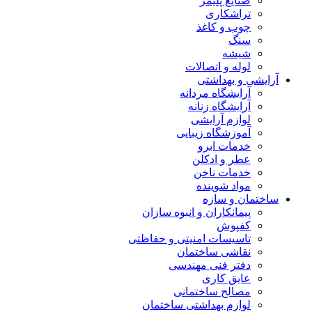
صنایع پلیمر
تراشکاری
چوب و کاغذ
سنگ
شیشه
لوله و اتصالات
آرایشی و بهداشتی
آرایشگاه مردانه
آرایشگاه زنانه
لوازم آرایشی
آموزشگاه زیبایی
خدمات ابرو
عطر و ادکلن
خدمات ناخن
مواد شوینده
ساختمان و سازه
پیمانکاران و انبوه سازان
کفپوش
تاسیسات امنیتی و حفاظتی
نقاشی ساختمان
دفتر فنی مهندسی
عایق کاری
مصالح ساختمانی
لوازم بهداشتی ساختمان