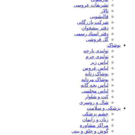
تشریفات عروسی
تالار
قالیشویی
شرکت بازرگانی
دفتر پیشخوان
دفتر اسناد رسمی
گل فروشی
پوشاک
تولیدی پارچه
تولیدی چرم
لباس زیر
لباس عروس
پوشاک زنانه
پوشاک مردانه
لباس بچه گانه
لباس مجلسی
کت و شلوار
شال و روسری
پزشکی و سلامت
چشم پزشکی
زنان و زایمان
مراکز مشاوره
گوش و حلق و بینی