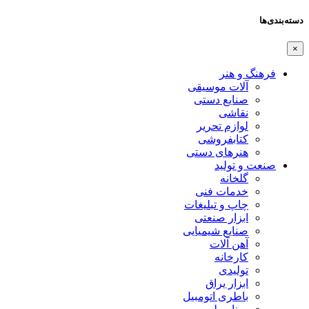
دسته‌بندی‌ها
×
فرهنگ و هنر
آلات موسیقی
صنایع دستی
نقاشی
لوازم تحریر
کتابفروشی
هنرهای دستی
صنعت و تولید
گلخانه
خدمات فنی
چاپ و تبلیغات
ابزار صنعتی
صنایع شیمیایی
آهن آلات
کارخانه
تولیدی
ابزار یراق
باطری اتومبیل