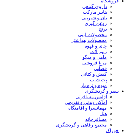
فروشگاه
داروی گیاهی
هایپر مارکت
نان و شیرینی
روغن گیری
برنج
محصولات لبنی
محصولات بهداشتی
چای و قهوه
زیورآلات
ماهی و میگو
مرغ فروشی
قصابی
کفش و کتانی
پت شاپ
میوه و تره بار
سفر و گردشگری
آژانس مسافرتی
اماکن دیدنی و تفریحی
مهمانسرا و اقامتگاه
هتل
مسافرخانه
مجتمع رفاهی و گردشگری
خوراک