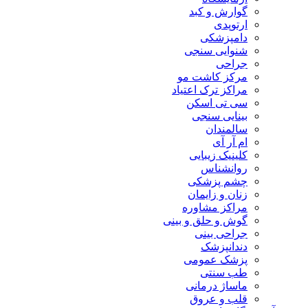
گوارش و کبد
ارتوپدی
دامپزشکی
شنوایی سنجی
جراحی
مرکز کاشت مو
مراکز ترک اعتیاد
سی تی اسکن
بینایی سنجی
سالمندان
ام آر آی
کلینیک زیبایی
روانشناس
چشم پزشکی
زنان و زایمان
مراکز مشاوره
گوش و حلق و بینی
جراحی بینی
دندانپزشک
پزشک عمومی
طب سنتی
ماساژ درمانی
قلب و عروق