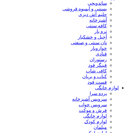
ساندویچی
بستنی و آبمیوه فروشی
حلیم آش دیزی
آشپزخانه
کافه سنتی
تره بار
آجیل و خشکبار
نان سنتی و صنعتی
خواروبار
قنادی
رستوران
فینگر فود
کافی شاپ
کباب و بریان
فست فود
لوازم خانگی
پرده سرا
سرویس آشپزخانه
سرویس خواب
فرش و موکت
لوازم خانگی
لوازم کودک
مبلمان
لوازم لوکس