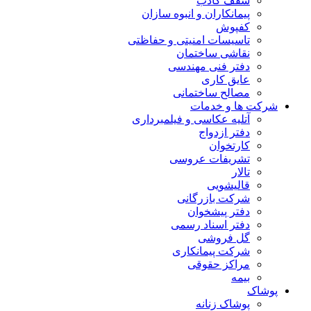
سقف کاذب
پیمانکاران و انبوه سازان
کفپوش
تاسیسات امنیتی و حفاظتی
نقاشی ساختمان
دفتر فنی مهندسی
عایق کاری
مصالح ساختمانی
شرکت ها و خدمات
آتلیه عکاسی و فیلمبرداری
دفتر ازدواج
کارتخوان
تشریفات عروسی
تالار
قالیشویی
شرکت بازرگانی
دفتر پیشخوان
دفتر اسناد رسمی
گل فروشی
شرکت پیمانکاری
مراکز حقوقی
بیمه
پوشاک
پوشاک زنانه