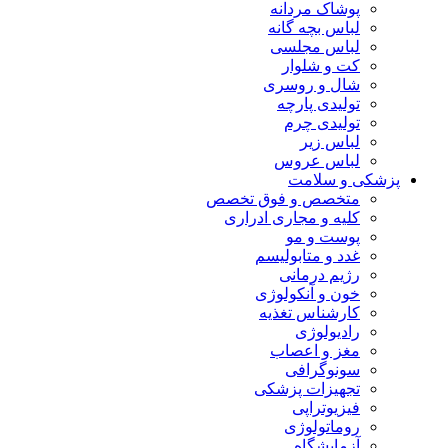
پوشاک مردانه
لباس بچه گانه
لباس مجلسی
کت و شلوار
شال و روسری
تولیدی پارچه
تولیدی چرم
لباس زیر
لباس عروس
پزشکی و سلامت
متخصص و فوق تخصص
کلیه و مجاری ادراری
پوست و مو
غدد و متابولیسم
رژیم درمانی
خون و آنکولوژی
کارشناس تغذیه
رادیولوژی
مغز و اعصاب
سونوگرافی
تجهیزات پزشکی
فیزیوتراپی
روماتولوژی
آزمایشگاه