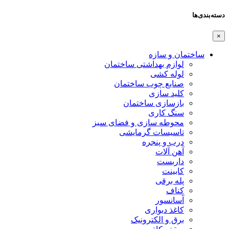
دسته‌بندی‌ها
×
ساختمان و سازه
لوازم بهداشتی ساختمان
لوله کشی
صنایع چوب ساختمان
کلید سازی
بازسازی ساختمان
سنگ کاری
محوطه سازی و فضای سبز
تاسیسات گرمایشی
درب و پنجره
آهن آلات
داربست
کابینت
پله برقی
کناف
آسانسور
کاغذ دیواری
برق و الکترونیک