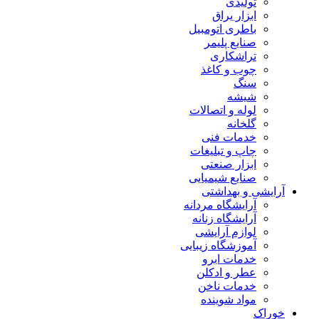
تولیدی
ابزار یراق
باطری اتومبیل
صنایع پلیمر
تراشکاری
چوب و کاغذ
سنگ
شیشه
لوله و اتصالات
گلخانه
خدمات فنی
چاپ و تبلیغات
ابزار صنعتی
صنایع شیمیایی
آرایشی و بهداشتی
آرایشگاه مردانه
آرایشگاه زنانه
لوازم آرایشی
آموزشگاه زیبایی
خدمات ابرو
عطر و ادکلن
خدمات ناخن
مواد شوینده
خوراک