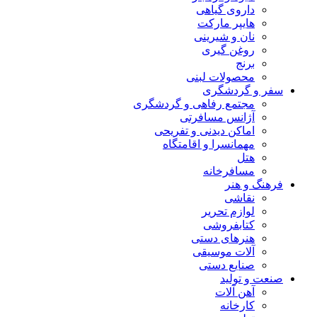
داروی گیاهی
هایپر مارکت
نان و شیرینی
روغن گیری
برنج
محصولات لبنی
سفر و گردشگری
مجتمع رفاهی و گردشگری
آژانس مسافرتی
اماکن دیدنی و تفریحی
مهمانسرا و اقامتگاه
هتل
مسافرخانه
فرهنگ و هنر
نقاشی
لوازم تحریر
کتابفروشی
هنرهای دستی
آلات موسیقی
صنایع دستی
صنعت و تولید
آهن آلات
کارخانه