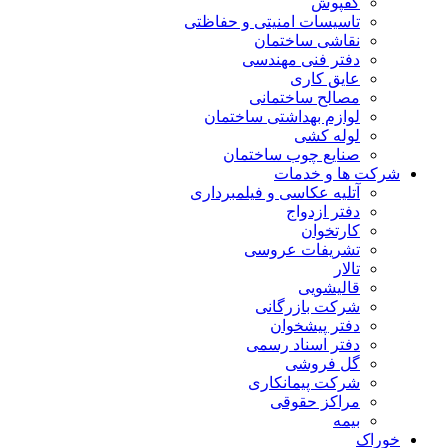
کفپوش
تاسیسات امنیتی و حفاظتی
نقاشی ساختمان
دفتر فنی مهندسی
عایق کاری
مصالح ساختمانی
لوازم بهداشتی ساختمان
لوله کشی
صنایع چوب ساختمان
شرکت ها و خدمات
آتلیه عکاسی و فیلمبرداری
دفتر ازدواج
کارتخوان
تشریفات عروسی
تالار
قالیشویی
شرکت بازرگانی
دفتر پیشخوان
دفتر اسناد رسمی
گل فروشی
شرکت پیمانکاری
مراکز حقوقی
بیمه
خوراک