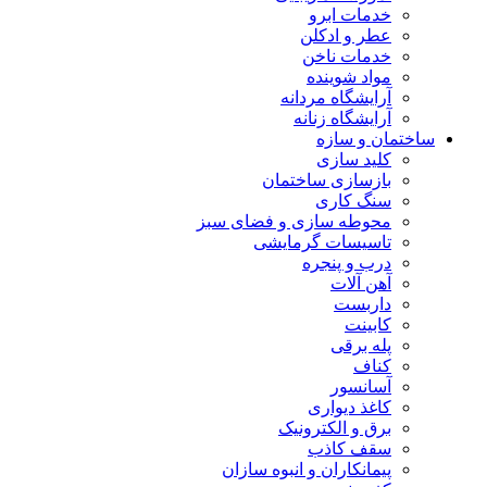
خدمات ابرو
عطر و ادکلن
خدمات ناخن
مواد شوینده
آرایشگاه مردانه
آرایشگاه زنانه
ساختمان و سازه
کلید سازی
بازسازی ساختمان
سنگ کاری
محوطه سازی و فضای سبز
تاسیسات گرمایشی
درب و پنجره
آهن آلات
داربست
کابینت
پله برقی
کناف
آسانسور
کاغذ دیواری
برق و الکترونیک
سقف کاذب
پیمانکاران و انبوه سازان