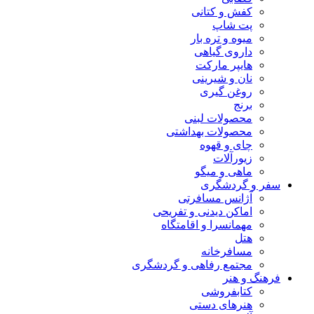
کفش و کتانی
پت شاپ
میوه و تره بار
داروی گیاهی
هایپر مارکت
نان و شیرینی
روغن گیری
برنج
محصولات لبنی
محصولات بهداشتی
چای و قهوه
زیورآلات
ماهی و میگو
سفر و گردشگری
آژانس مسافرتی
اماکن دیدنی و تفریحی
مهمانسرا و اقامتگاه
هتل
مسافرخانه
مجتمع رفاهی و گردشگری
فرهنگ و هنر
کتابفروشی
هنرهای دستی