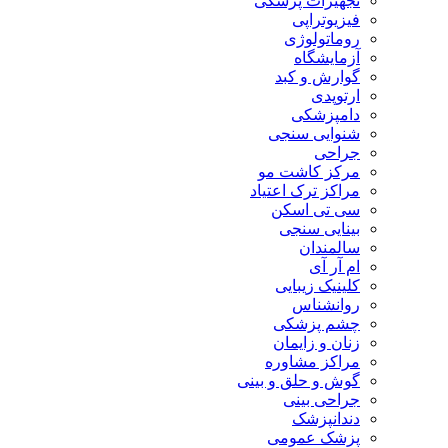
تجهیزات پزشکی
فیزیوتراپی
روماتولوژی
آزمایشگاه
گوارش و کبد
ارتوپدی
دامپزشکی
شنوایی سنجی
جراحی
مرکز کاشت مو
مراکز ترک اعتیاد
سی تی اسکن
بینایی سنجی
سالمندان
ام آر آی
کلینیک زیبایی
روانشناس
چشم پزشکی
زنان و زایمان
مراکز مشاوره
گوش و حلق و بینی
جراحی بینی
دندانپزشک
پزشک عمومی