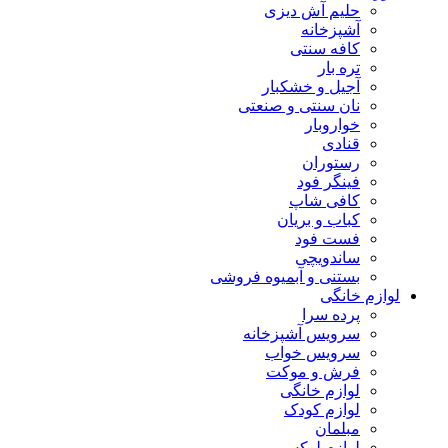
حلیم آش دیزی
آشپزخانه
کافه سنتی
تره بار
آجیل و خشکبار
نان سنتی و صنعتی
خواروبار
قنادی
رستوران
فینگر فود
کافی شاپ
کباب و بریان
فست فود
ساندویچی
بستنی و آبمیوه فروشی
لوازم خانگی
پرده سرا
سرویس آشپزخانه
سرویس خواب
فرش و موکت
لوازم خانگی
لوازم کودک
مبلمان
لوازم لوکس