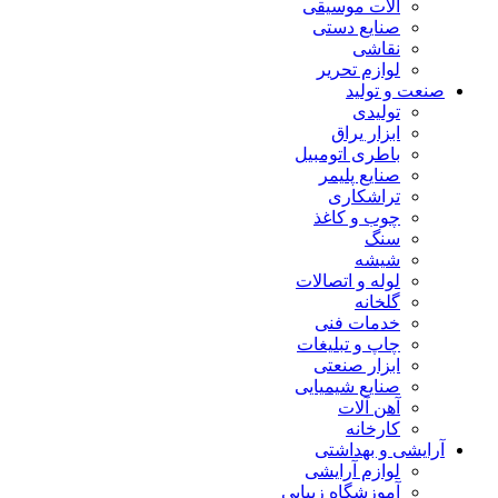
آلات موسیقی
صنایع دستی
نقاشی
لوازم تحریر
صنعت و تولید
تولیدی
ابزار یراق
باطری اتومبیل
صنایع پلیمر
تراشکاری
چوب و کاغذ
سنگ
شیشه
لوله و اتصالات
گلخانه
خدمات فنی
چاپ و تبلیغات
ابزار صنعتی
صنایع شیمیایی
آهن آلات
کارخانه
آرایشی و بهداشتی
لوازم آرایشی
آموزشگاه زیبایی