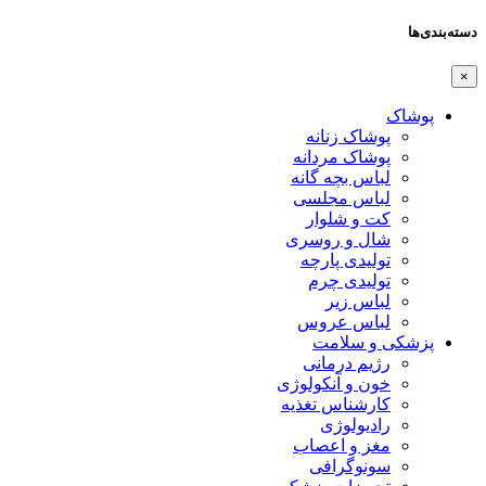
دسته‌بندی‌ها
×
پوشاک
پوشاک زنانه
پوشاک مردانه
لباس بچه گانه
لباس مجلسی
کت و شلوار
شال و روسری
تولیدی پارچه
تولیدی چرم
لباس زیر
لباس عروس
پزشکی و سلامت
رژیم درمانی
خون و آنکولوژی
کارشناس تغذیه
رادیولوژی
مغز و اعصاب
سونوگرافی