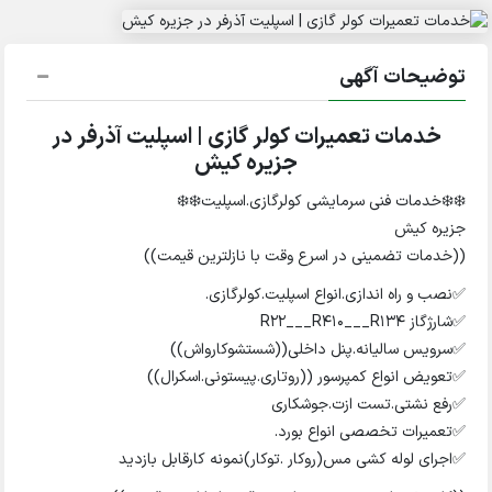
توضیحات آگهی
خدمات تعمیرات کولر گازی | اسپلیت آذرفر در
جزیره کیش
❄️❄️خدمات فنی سرمایشی کولرگازی.اسپلیت❄️❄️
جزیره کیش
((خدمات تضمینی در اسرع وقت با نازلترین قیمت))
✅نصب و راه اندازی.انواع اسپلیت.کولرگازی.
✅شارژگاز R22___R410___R134
✅سرویس سالیانه.پنل داخلی((شستشوکارواش))
✅تعویض انواع کمپرسور ((روتاری.پیستونی.اسکرال))
✅رفع نشتی.تست ازت.جوشکاری
✅تعمیرات تخصصی انواع بورد.
✅اجرای لوله کشی مس(روکار .توکار)نمونه کارقابل بازدید