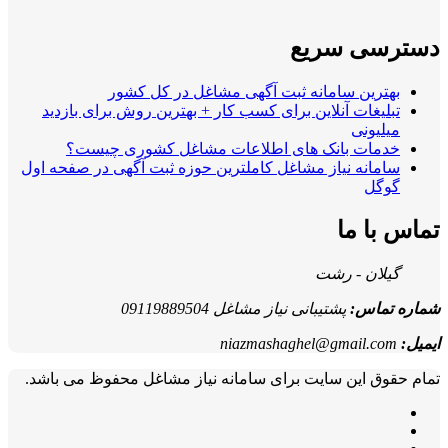
دسترسی سریع
بهترین سامانه ثبت آگهی مشاغل در کل کشور
تبلیغات آنلاین برای کسب کار + بهترین روش برای بازدید
میلیونی
خدمات بانک های اطلاعات مشاغل کشوری چیست؟
سامانه نیاز مشاغل کاملترین حوزه ثبت آگهی در صفحه اول
گوگل
تماس با ما
گیلان - رشت
شماره تماس:
پشتیبانی نیاز مشاغل 09119889504
ایمیل:
niazmashaghel@gmail.com
تمام حقوق این سایت برای سامانه نیاز مشاغل محفوظ می باشد.