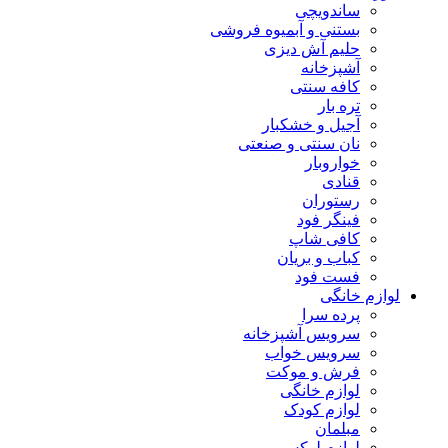
ساندویچی
بستنی و آبمیوه فروشی
حلیم آش دیزی
آشپزخانه
کافه سنتی
تره بار
آجیل و خشکبار
نان سنتی و صنعتی
خواروبار
قنادی
رستوران
فینگر فود
کافی شاپ
کباب و بریان
فست فود
لوازم خانگی
پرده سرا
سرویس آشپزخانه
سرویس خواب
فرش و موکت
لوازم خانگی
لوازم کودک
مبلمان
لوازم لوکس