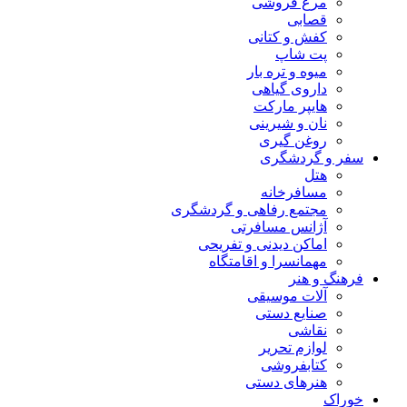
مرغ فروشی
قصابی
کفش و کتانی
پت شاپ
میوه و تره بار
داروی گیاهی
هایپر مارکت
نان و شیرینی
روغن گیری
سفر و گردشگری
هتل
مسافرخانه
مجتمع رفاهی و گردشگری
آژانس مسافرتی
اماکن دیدنی و تفریحی
مهمانسرا و اقامتگاه
فرهنگ و هنر
آلات موسیقی
صنایع دستی
نقاشی
لوازم تحریر
کتابفروشی
هنرهای دستی
خوراک