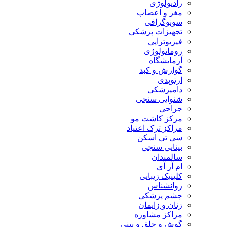
رادیولوژی
مغز و اعصاب
سونوگرافی
تجهیزات پزشکی
فیزیوتراپی
روماتولوژی
آزمایشگاه
گوارش و کبد
ارتوپدی
دامپزشکی
شنوایی سنجی
جراحی
مرکز کاشت مو
مراکز ترک اعتیاد
سی تی اسکن
بینایی سنجی
سالمندان
ام آر آی
کلینیک زیبایی
روانشناس
چشم پزشکی
زنان و زایمان
مراکز مشاوره
گوش و حلق و بینی