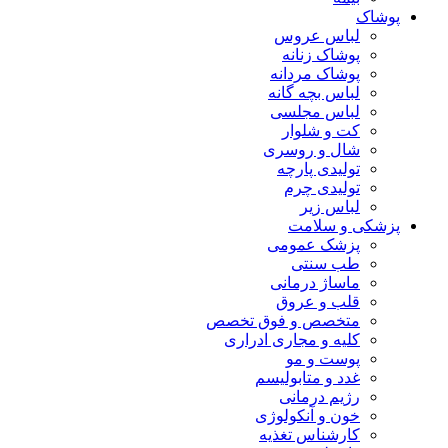
پوشاک
لباس عروس
پوشاک زنانه
پوشاک مردانه
لباس بچه گانه
لباس مجلسی
کت و شلوار
شال و روسری
تولیدی پارچه
تولیدی چرم
لباس زیر
پزشکی و سلامت
پزشک عمومی
طب سنتی
ماساژ درمانی
قلب و عروق
متخصص و فوق تخصص
کلیه و مجاری ادراری
پوست و مو
غدد و متابولیسم
رژیم درمانی
خون و آنکولوژی
کارشناس تغذیه