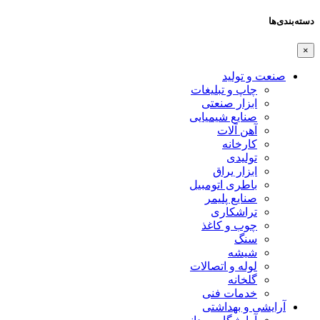
دسته‌بندی‌ها
×
صنعت و تولید
چاپ و تبلیغات
ابزار صنعتی
صنایع شیمیایی
آهن آلات
کارخانه
تولیدی
ابزار یراق
باطری اتومبیل
صنایع پلیمر
تراشکاری
چوب و کاغذ
سنگ
شیشه
لوله و اتصالات
گلخانه
خدمات فنی
آرایشی و بهداشتی