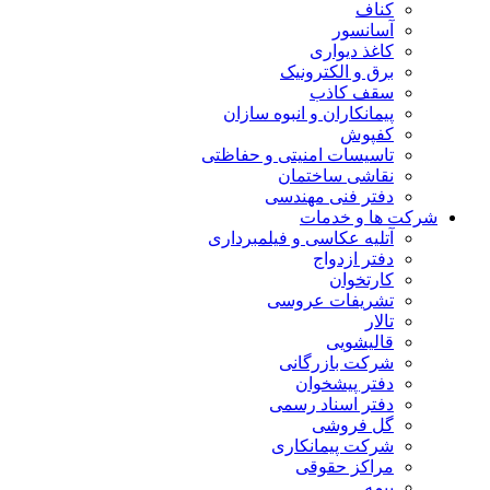
کناف
آسانسور
کاغذ دیواری
برق و الکترونیک
سقف کاذب
پیمانکاران و انبوه سازان
کفپوش
تاسیسات امنیتی و حفاظتی
نقاشی ساختمان
دفتر فنی مهندسی
شرکت ها و خدمات
آتلیه عکاسی و فیلمبرداری
دفتر ازدواج
کارتخوان
تشریفات عروسی
تالار
قالیشویی
شرکت بازرگانی
دفتر پیشخوان
دفتر اسناد رسمی
گل فروشی
شرکت پیمانکاری
مراکز حقوقی
بیمه